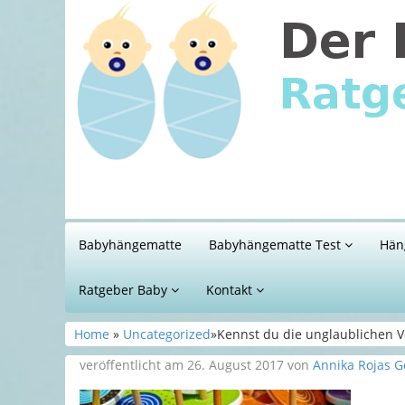
Babyhängematte
Babyhängematte Test
Hän
Ratgeber Baby
Kontakt
Home
»
Uncategorized
»Kennst du die unglaublichen V
veröffentlicht am 26. August 2017 von
Annika Rojas G