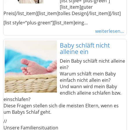
[list style=“plus-green“]
[list_item]guter
Preis[/list_item][list_item]tolles Design[/list_item][/list]
[list style=“plus-green“][list_item]eing…
weiterlesen…
Baby schläft nicht
alleine ein
Dein Baby schläft nicht alleine
ein?
Warum schläft mein Baby
einfach nicht allein ein?
Und wann wird mein Baby
endlich alleine schlafen bzw.
einschlafen?
Diese Fragen stellen sich die meisten Eltern, wenn es
um Babys Schlaf geht.
//
Unsere Familiensituation