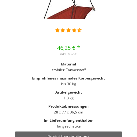
46,25 € *
inkl. MwSt.
Material
stabiler Canvasstoff
Empfohlenes maximales Körpergewicht
bis 30 kg
Artikelgewicht
1,3 kg
Produktabmessungen
28 x 77 x 36,5 cm
Im Lieferumfang enthalten
Hängeschaukel
Produktbeschreibung ›