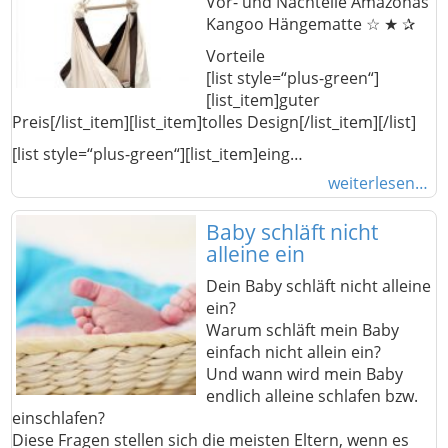
Vor- und Nachteile Amazonas
Kangoo Hängematte ☆ ★ ✰
Vorteile
[list style=“plus-green“]
[list_item]guter
Preis[/list_item][list_item]tolles Design[/list_item][/list]
[list style=“plus-green“][list_item]eing…
weiterlesen…
Baby schläft nicht
alleine ein
Dein Baby schläft nicht alleine
ein?
Warum schläft mein Baby
einfach nicht allein ein?
Und wann wird mein Baby
endlich alleine schlafen bzw.
einschlafen?
Diese Fragen stellen sich die meisten Eltern, wenn es