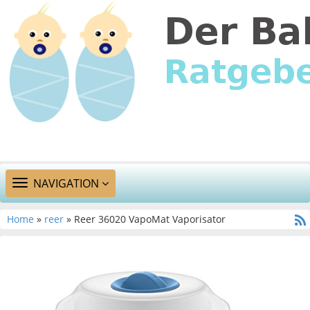
TOGGLE
NAVIGATION
NAVIGATION
Home
»
reer
» Reer 36020 VapoMat Vaporisator