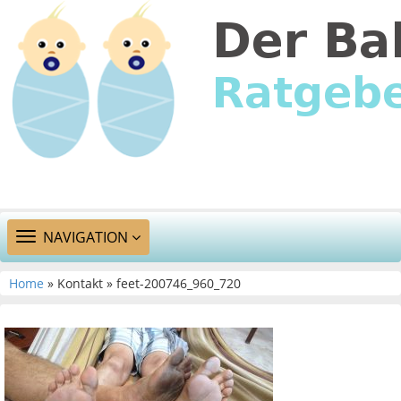
TOGGLE
NAVIGATION
NAVIGATION
Home
» Kontakt » feet-200746_960_720