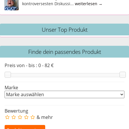
kontroversesten Diskussi...
weiterlesen →
Unser Top Produkt
Finde dein passendes Produkt
Preis von - bis :
0
-
82
€
Marke
Bewertung
& mehr