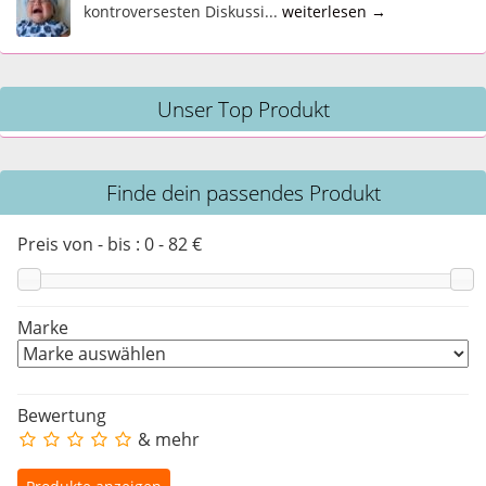
kontroversesten Diskussi...
weiterlesen →
Unser Top Produkt
Finde dein passendes Produkt
Preis von - bis :
0
-
82
€
Marke
Bewertung
& mehr