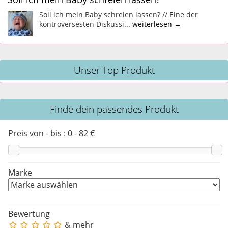
Soll ich mein Baby schreien lassen? // Eine der
kontroversesten Diskussi...
weiterlesen →
Unser Top Produkt
Finde dein passendes Produkt
Preis von - bis :
0
-
82
€
Marke
Bewertung
& mehr