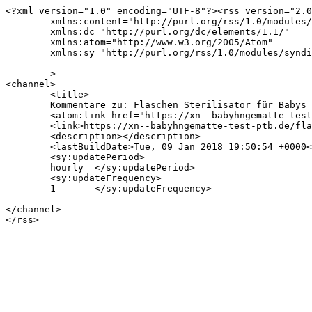
<?xml version="1.0" encoding="UTF-8"?><rss version="2.0
	xmlns:content="http://purl.org/rss/1.0/modules/content/"

	xmlns:dc="http://purl.org/dc/elements/1.1/"

	xmlns:atom="http://www.w3.org/2005/Atom"

	xmlns:sy="http://purl.org/rss/1.0/modules/syndication/"

	>

<channel>

	<title>

	Kommentare zu: Flaschen Sterilisator für Babys ✪ Infos, Kauf- und Pflegetipps	</title>

	<atom:link href="https://xn--babyhngematte-test-ptb.de/flaschen-sterilisator-fuer-babys/feed/" rel="self" type="application/rss+xml" />

	<link>https://xn--babyhngematte-test-ptb.de/flaschen-sterilisator-fuer-babys/</link>

	<description></description>

	<lastBuildDate>Tue, 09 Jan 2018 19:50:54 +0000</lastBuildDate>

	<sy:updatePeriod>

	hourly	</sy:updatePeriod>

	<sy:updateFrequency>

	1	</sy:updateFrequency>

</channel>
