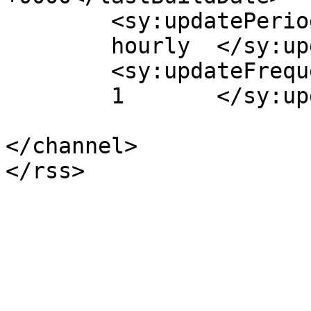
	<sy:updatePeriod>

	hourly	</sy:updatePeriod>

	<sy:updateFrequency>

	1	</sy:updateFrequency>

</channel>
