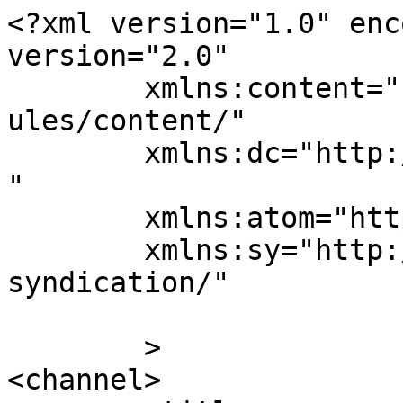
<?xml version="1.0" enc
version="2.0"

	xmlns:content="http://purl.org/rss/1.0/mod
ules/content/"

	xmlns:dc="http://purl.org/dc/elements/1.1/
"

	xmlns:atom="http://www.w3.org/2005/Atom"

	xmlns:sy="http://purl.org/rss/1.0/modules/
syndication/"

	>

<channel>
