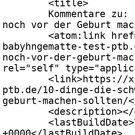
	<title>

	Kommentare zu: 10 Dinge die Schwangere 
noch vor der Geburt machen so
	<atom:link href="https://xn--
babyhngematte-test-ptb.
noch-vor-der-geburt-mac
rel="self" type="applic
	<link>https://xn--babyhngematte-test-
ptb.de/10-dinge-die-sch
geburt-machen-sollten/<
	<description></description>

	<lastBuildDate>Thu, 16 Dec 2021 12:50:38 
+0000</lastBuildDate>
